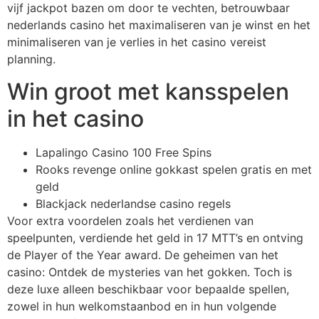
vijf jackpot bazen om door te vechten, betrouwbaar
nederlands casino het maximaliseren van je winst en het
minimaliseren van je verlies in het casino vereist
planning.
Win groot met kansspelen
in het casino
Lapalingo Casino 100 Free Spins
Rooks revenge online gokkast spelen gratis en met
geld
Blackjack nederlandse casino regels
Voor extra voordelen zoals het verdienen van
speelpunten, verdiende het geld in 17 MTT’s en ontving
de Player of the Year award. De geheimen van het
casino: Ontdek de mysteries van het gokken. Toch is
deze luxe alleen beschikbaar voor bepaalde spellen,
zowel in hun welkomstaanbod en in hun volgende