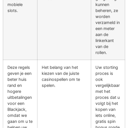
mobiele
kunnen
slots.
beheren, ze
worden
verzameld in
een meter
aan de
linkerkant
van de
rollen.
Deze regels
Het belang van het
Uw storting
geven je een
kiezen van de juiste
proces is
beter huis
casinospellen om te
ook
rand en
spelen.
vergelijkbaar
hogere
met het
uitbetalingen
proces dat u
voor een
volgt bij het
Blackjack,
kopen van
omdat we
iets online,
gaan om u te
gratis spin
helpen uw
bonus ronde